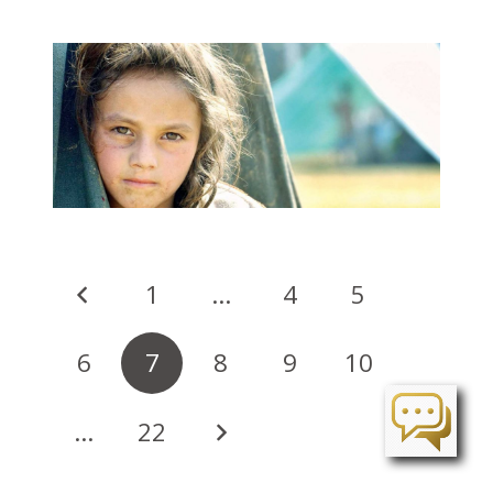
1
…
4
5
6
7
8
9
10
…
22