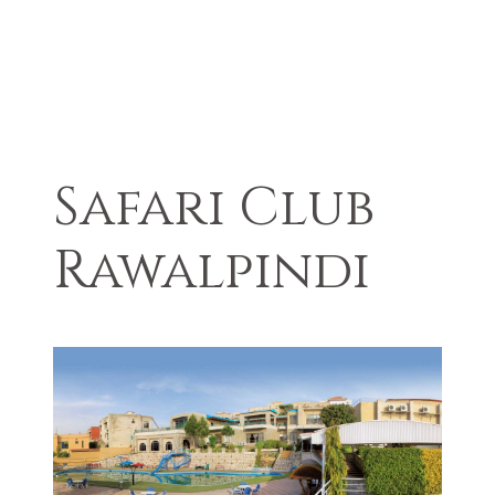
Safari Club
Rawalpindi